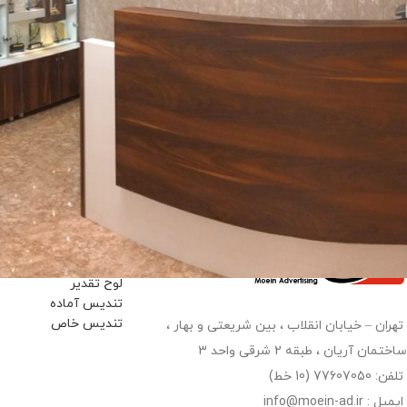
تندیس حجمی
تندیس پلکسی
لوح تقدیر
تندیس آماده
تندیس خاص
تهران – خیابان انقلاب ، بین شریعتی و بهار ،
ساختمان آریان ، طبقه 2 شرقی واحد 3
تلفن: 77607050 (10 خط)
ایمیل : info@moein-ad.ir