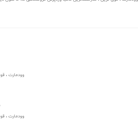
وودمارت ، قو
س
وودمارت ، قو